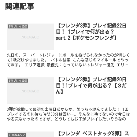
関連記事
【フレンダ3弾】プレイ記録22日
3弾プレイ記録
目！ 1プレイで何が出る？
part.2【ポケモンフレンダ】
先日の、スーパートレジャーにボールを投げられなかったのが悔しく
て1戦だけやりました。 バトル結果 こんな感じのマイルールでやっ
てます。 エリア選択 最優先：もっていないトレジャー優先 エリア
選択 次点：もっていないスーパートレジャーの生息エ...
【フレンダ3弾】プレイ記録20日
3弾プレイ記録
目！1プレイで何が出る？【３だ
ん】
3弾が稼働して最初の土曜日だからか、めっちゃ混んでました！ 1回
プレイするのに待ち時間30分は固い…。そんなに待てないので今日は
やる気なかったのですが、どうしてもお子がプレイしたいそうなので
1戦だけ！ バトル結果 こんな感じのマイルールでや...
【フレンダ ベストタッグ3弾】ス
ST出現エリア