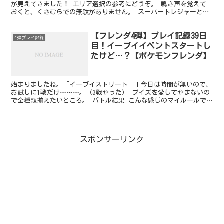
が見えてきました！ エリア選択の参考にどうぞ。 鳴き声を覚えて
おくと、くさむらでの無駄がありません。 スーパートレジャーとエ
リア スーパートレジャーの一覧 ポケモンフレンダ2弾の...
【フレンダ4弾】プレイ記録39日
4弾プレイ記録
目！イーブイイベントスタートし
たけど…？【ポケモンフレンダ】
始まりましたね。「イーブイストリート」！今日は時間が無いので、
お試しに1戦だけ～～～。（3戦やった） ブイズを愛してやまないの
で全種類揃えたいところ。 バトル結果 こんな感じのマイルールで
やってます。 エリア選択 最優先：もっていないトレジ...
スポンサーリンク